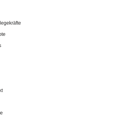
legekräfte
ote
s
kt
se