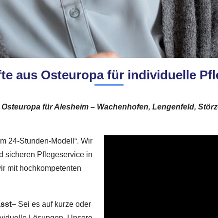
e aus Osteuropa für individuelle Pf
d Osteuropa für Alesheim – Wachenhofen, Lengenfeld, Stö
 „im 24-Stunden-Modell“. Wir
d sicheren Pflegeservice in
wir mit hochkompetenten
asst
– Sei es auf kurze oder
dividuelle Lösungen. Unsere