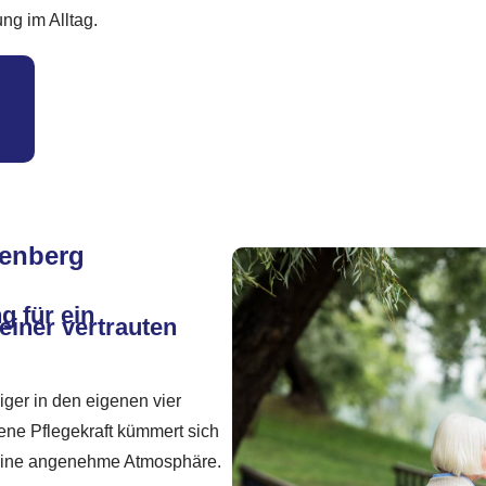
ng im Alltag.
lenberg
g für ein
einer vertrauten
iger in den eigenen vier
rene Pflegekraft kümmert sich
r eine angenehme Atmosphäre.