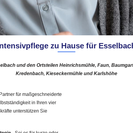
Intensivpflege zu Hause für Esselbac
sselbach und den Ortsteilen Heinrichsmühle, Faun, Baumga
Kredenbach, Kieseckermühle und Karlshöhe
 Partner für maßgeschneiderte
bstständigkeit in Ihren vier
räfte unterstützen Sie
tegie
– Sei es für kurze oder