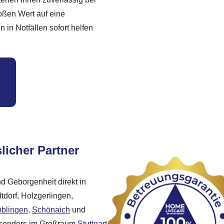
roßen Wert auf eine
in Notfällen sofort helfen
licher Partner
d Geborgenheit direkt in
dorf, Holzgerlingen,
blingen
,
Schönaich
und
besonders im Großraum
Stuttgart