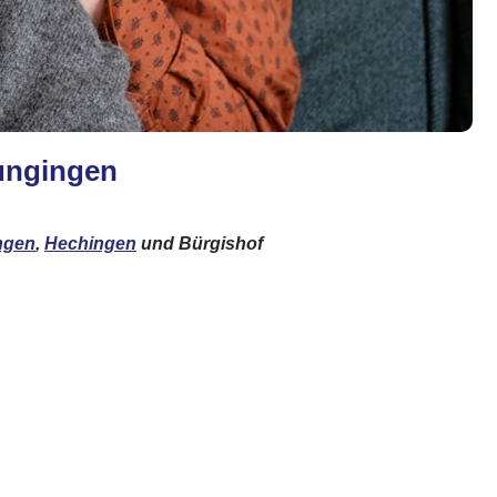
ungingen
ngen
,
Hechingen
und Bürgishof