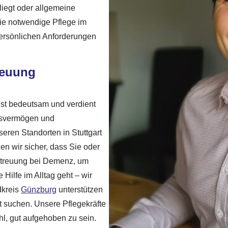
liegt oder allgemeine
die notwendige Pflege im
persönlichen Anforderungen
treuung
ist bedeutsam und verdient
ngsvermögen und
eren Standorten in Stuttgart
en wir sicher, dass Sie oder
etreuung bei Demenz, um
Hilfe im Alltag geht – wir
dkreis
Günzburg
unterstützen
t suchen. Unsere Pflegekräfte
hl, gut aufgehoben zu sein.