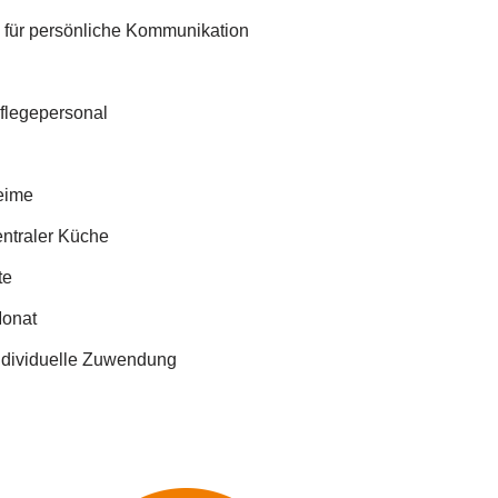
 für persönliche Kommunikation
Pflegepersonal
heime
entraler Küche
te
Monat
individuelle Zuwendung