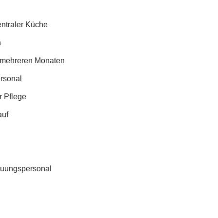
entraler Küche
h
u mehreren Monaten
ersonal
r Pflege
auf
euungspersonal