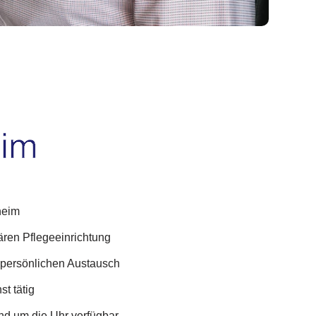
heim
nären Pflegeeinrichtung
 persönlichen Austausch
t tätig
und um die Uhr verfügbar