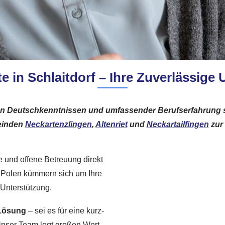
e in Schlaitdorf – Ihre Zuverlässige
en Deutschkenntnissen und umfassender Berufserfahrung s
inden
Neckartenzlingen
,
Altenriet
und
Neckartailfingen
zur 
e und offene Betreuung direkt
s Polen kümmern sich um Ihre
 Unterstützung.
 Lösung
– sei es für eine kurz-
 Unser Team legt großen Wert