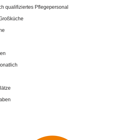
 qualifiziertes Pflegepersonal
 Großküche
he
gen
onatlich
lätze
gaben