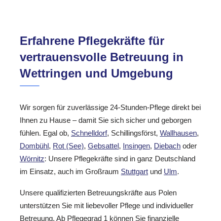
Erfahrene Pflegekräfte für
vertrauensvolle Betreuung in
Wettringen und Umgebung
Wir sorgen für zuverlässige 24-Stunden-Pflege direkt bei
Ihnen zu Hause – damit Sie sich sicher und geborgen
fühlen. Egal ob,
Schnelldorf
, Schillingsförst,
Wallhausen
,
Dombühl
,
Rot (See)
,
Gebsattel
,
Insingen
,
Diebach
oder
Wörnitz
: Unsere Pflegekräfte sind in ganz Deutschland
im Einsatz, auch im Großraum
Stuttgart
und
Ulm
.
Unsere qualifizierten Betreuungskräfte aus Polen
unterstützen Sie mit liebevoller Pflege und individueller
Betreuung. Ab Pflegegrad 1 können Sie finanzielle