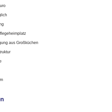
uro
lich
ung
Pflegeheimplatz
rgung aus Großküchen
truktur
e
im
en