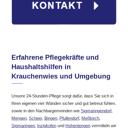
Erfahrene Pflegekräfte und
Haushaltshilfen in
Krauchenwies und Umgebung
Unsere 24-Stunden-Pflege sorgt dafür, dass Sie sich in
Ihren eigenen vier Wänden sicher und gut betreut fühlen.
sowie in den Nachbargemeinden wie
Sigmaringendorf
,
Mengen
,
Scheer
,
Bingen
,
Pfullendorf
,
Meßkirch
,
Sigmaringen
,
Inzigkofen
und
Hohentengen
vermitteln wir