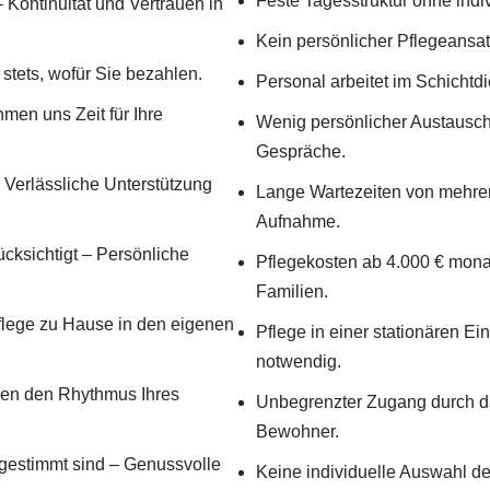
Feste Tagesstruktur ohne indiv
Kontinuität und Vertrauen in
Kein persönlicher Pflegeansat
stets, wofür Sie bezahlen.
Personal arbeitet im Schichtd
en uns Zeit für Ihre
Wenig persönlicher Austausch 
Gespräche.
 Verlässliche Unterstützung
Lange Wartezeiten von mehrer
Aufnahme.
ücksichtigt – Persönliche
Pflegekosten ab 4.000 € monatl
Familien.
Pflege zu Hause in den eigenen
Pflege in einer stationären 
notwendig.
men den Rhythmus Ihres
Unbegrenzter Zugang durch da
Bewohner.
bgestimmt sind – Genussvolle
Keine individuelle Auswahl der