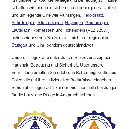
Mit unserer 24-Stunden-Pflege und Betreuung zu Hause
schaffen wir Ihnen ein sicheres und geborgenes Umfeld.
und umliegende Orte wie Münsingen,
Heroldstatt
,
Schelklingen
,
Allmendingen
,
Hayingen
,
Gomadingen
,
Lauterach
,
Römerstein
und
Hohenstein
(PLZ 72537)
bieten wir unseren Service an – nicht nur regional in
Stuttgart
und
Ulm
, sondern deutschlandweit.
Unsere Pflegekräfte unterstützen Sie zuverlässig bei
Haushalt, Betreuung und Sicherheit. Über unsere
Vermittlung erhalten Sie erfahrene Betreuungskräfte aus
Polen, die auf Ihre individuellen Bedürfnisse eingehen.
Schon ab Pflegegrad 1 können Sie finanzielle Leistungen
für die häusliche Pflege in Anspruch nehmen.