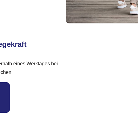
egekraft
erhalb eines Werktages bei
echen.