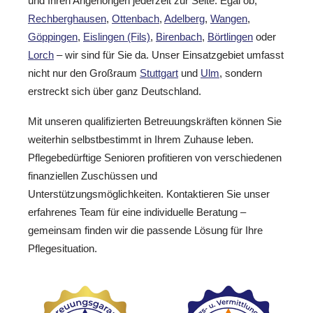
und Ihren Angehörigen jederzeit zur Seite. Egal ob,
Rechberghausen
,
Ottenbach
,
Adelberg
,
Wangen
,
Göppingen
,
Eislingen (Fils)
,
Birenbach
,
Börtlingen
oder
Lorch
– wir sind für Sie da. Unser Einsatzgebiet umfasst
nicht nur den Großraum
Stuttgart
und
Ulm
, sondern
erstreckt sich über ganz Deutschland.
Mit unseren qualifizierten Betreuungskräften können Sie
weiterhin selbstbestimmt in Ihrem Zuhause leben.
Pflegebedürftige Senioren profitieren von verschiedenen
finanziellen Zuschüssen und
Unterstützungsmöglichkeiten. Kontaktieren Sie unser
erfahrenes Team für eine individuelle Beratung –
gemeinsam finden wir die passende Lösung für Ihre
Pflegesituation.