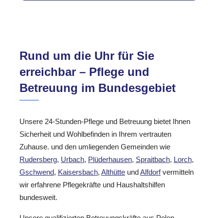
Rund um die Uhr für Sie
erreichbar – Pflege und
Betreuung im Bundesgebiet
Unsere 24-Stunden-Pflege und Betreuung bietet Ihnen
Sicherheit und Wohlbefinden in Ihrem vertrauten
Zuhause. und den umliegenden Gemeinden wie
Rudersberg
,
Urbach
,
Plüderhausen
,
Spraitbach
,
Lorch
,
Gschwend
,
Kaisersbach
,
Althütte
und
Alfdorf
vermitteln
wir erfahrene Pflegekräfte und Haushaltshilfen
bundesweit.
Unsere qualifizierten Betreuungskräfte aus Polen