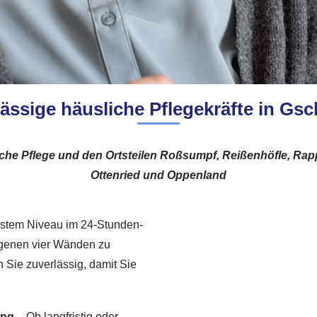
ässige häusliche Pflegekräfte in G
che Pflege und den Ortsteilen Roßsumpf, Reißenhöfle, Rappe
Ottenried und Oppenland
chstem Niveau im 24-Stunden-
 eigenen vier Wänden zu
n Sie zuverlässig, damit Sie
ung
– Ob langfristig oder