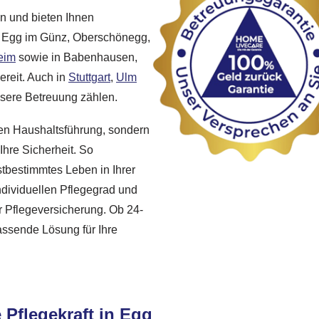
en und bieten Ihnen
In Egg im Günz, Oberschönegg,
eim
sowie in Babenhausen,
ereit. Auch in
Stuttgart
,
Ulm
sere Betreuung zählen.
chen Haushaltsführung, sondern
Ihre Sicherheit. So
bstbestimmtes Leben in Ihrer
ndividuellen Pflegegrad und
r Pflegeversicherung. Ob 24-
assende Lösung für Ihre
 Pflegekraft in Egg