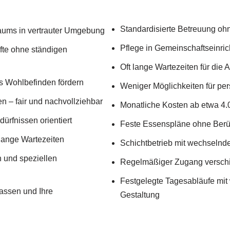
Standardisierte Betreuung ohn
iraums in vertrauter Umgebung
Pflege in Gemeinschaftseinri
fte ohne ständigen
Oft lange Wartezeiten für die
s Wohlbefinden fördern
Weniger Möglichkeiten für pe
n – fair und nachvollziehbar
Monatliche Kosten ab etwa 4.
dürfnissen orientiert
Feste Essenspläne ohne Berüc
 lange Wartezeiten
Schichtbetrieb mit wechselnd
 und speziellen
Regelmäßiger Zugang verschied
Festgelegte Tagesabläufe mit 
passen und Ihre
Gestaltung