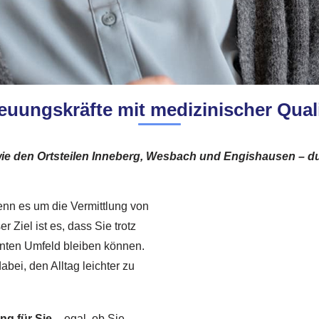
euungskräfte mit medizinischer Quali
wie den Ortsteilen Inneberg, Wesbach und Engishausen – d
wenn es um die Vermittlung von
 Ziel ist es, dass Sie trotz
hnten Umfeld bleiben können.
bei, den Alltag leichter zu
g für Sie
– egal, ob Sie