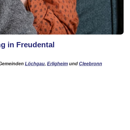
g in Freudental
n Gemeinden
Löchgau
,
Erligheim
und
Cleebronn