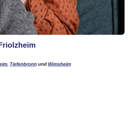
Friolzheim
eim
,
Tiefenbronn
und
Wimsheim