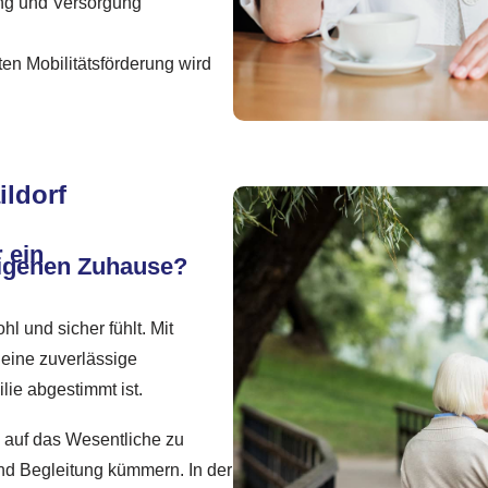
ng und Versorgung
ten Mobilitätsförderung wird
ildorf
 ein
eigenen Zuhause?
l und sicher fühlt. Mit
 eine zuverlässige
lie abgestimmt ist.
h auf das Wesentliche zu
und Begleitung kümmern. In der