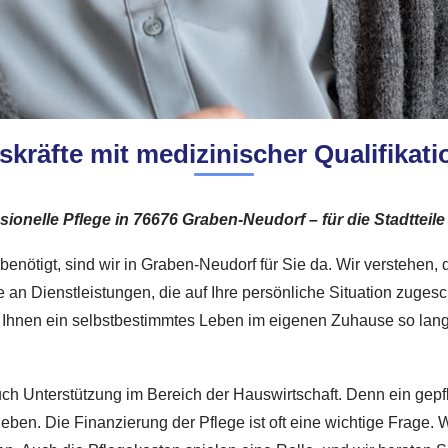
kräfte mit medizinischer Qualifikat
ionelle Pflege in 76676 Graben-Neudorf – für die Stadttei
enötigt, sind wir in Graben-Neudorf für Sie da. Wir verstehen, d
e an Dienstleistungen, die auf Ihre persönliche Situation zuges
m Ihnen ein selbstbestimmtes Leben im eigenen Zuhause so lange
auch Unterstützung im Bereich der Hauswirtschaft. Denn ein ge
ben. Die Finanzierung der Pflege ist oft eine wichtige Frage. W