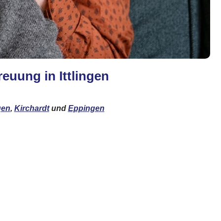
euung in Ittlingen
gen
,
Kirchardt
und
Eppingen