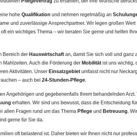
ividuellen
Pflegevertrag
zu erstellen, der Ihre Wünsche berücksi
eine hohe
Qualifikation
und nehmen regelmäßig an
Schulung
lsame und zuverlässige Ansprechpartner. Wir legen großen Wert
 oft ein wichtiges Thema – wir beraten Sie gerne und helfen I
m Bereich der
Hauswirtschaft
an, damit Sie sich voll und ganz
n Mahlzeiten. Auch die Förderung der
Mobilität
ist uns wichtig,
ren Aktivitäten. Unser
Einsatzgebiet
umfasst nicht nur Neckarg
brauchen – auch bei
24-Stunden-Pflege
.
hren Angehörigen und gegebenenfalls Ihrem behandelnden Arzt. W
uung
erhalten. Wir sind uns bewusst, dass die Entscheidung fü
 bei allen Fragen rund um das Thema
Pflege
und
Betreuung
. Wi
ind gerne für Sie da.
ilien oft belastend ist. Daher bieten wir Ihnen nicht nur profes