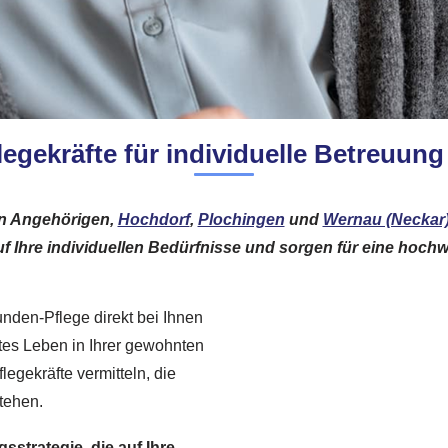
legekräfte für individuelle Betreuun
en Angehörigen,
Hochdorf
,
Plochingen
und
Wernau (Neckar
f Ihre individuellen Bedürfnisse und sorgen für eine hochw
tunden-Pflege direkt bei Ihnen
tes Leben in Ihrer gewohnten
legekräfte vermitteln, die
stehen.
sstrategie, die auf Ihre