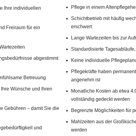
Pflege in einem Altenpflegehe
e Ihre individuellen
Schichtbetrieb mit häufig wec
erschwert
d Freiraum für ein
Lange Wartezeiten bis zur Au
Wartezeiten
Standardisierte Tagesabläufe
ungsbedürfnisse abgestimmt
Keine individuelle Pflegeplanu
Pflegekräfte haben permanen
infühlsame Betreuung
angenehm ist
n Ihre Wünsche und Ihren
Monatliche Kosten ab etwa 4.0
vollständig gedeckt werden
te Gebühren – damit Sie die
Begrenzte Möglichkeiten für 
Mahlzeiten aus der Großküche
egebedürftigkeit und
werden