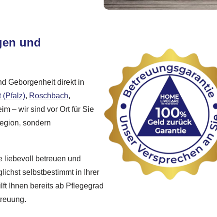
gen und
nd Geborgenheit direkt in
 (Pfalz)
,
Roschbach
,
m – wir sind vor Ort für Sie
Region, sondern
ie liebevoll betreuen und
lichst selbstbestimmt in Ihrer
ft Ihnen bereits ab Pflegegrad
treuung.