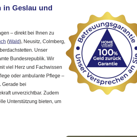
 in Geslau und
agen – direkt bei Ihnen zu
uch
(
Wald
), Neusitz, Colmberg,
Oberdachstetten. Unser
amte Bundesrepublik. Wir
e mit viel Herz und Fachwissen
flege oder ambulante Pflege –
g. Gerade bei
ekraft unverzichtbar. Zudem
lle Unterstützung bieten, um