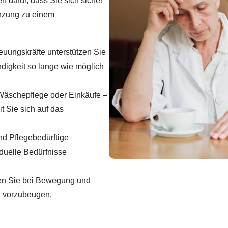
 dafür, dass Sie sich sicher
änzung zu einem
euungskräfte unterstützen Sie
ndigkeit so lange wie möglich
äschepflege oder Einkäufe –
t Sie sich auf das
d Pflegebedürftige
duelle Bedürfnisse
ten Sie bei Bewegung und
en vorzubeugen.